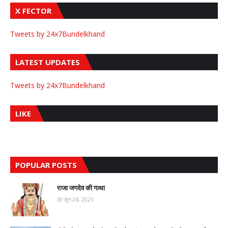
X FECTOR
Tweets by 24x7Bundelkhand
LATEST UPDATES
Tweets by 24x7Bundelkhand
LIKE
POPULAR POSTS
राजा जगदेव की गाथा
जून 24, 2023