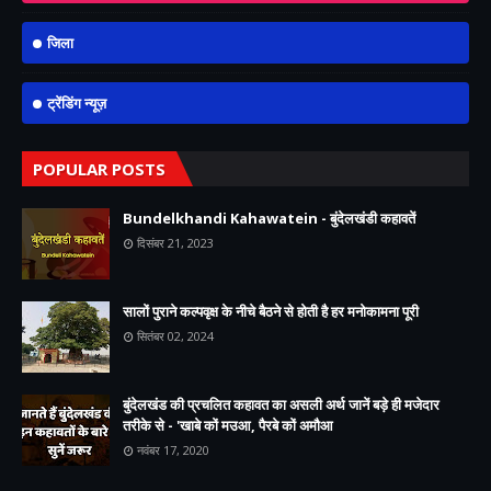
जिला
ट्रेंडिंग न्यूज़
POPULAR POSTS
Bundelkhandi Kahawatein - बुंदेलखंडी कहावतें
दिसंबर 21, 2023
सालों पुराने कल्पवृक्ष के नीचे बैठने से होती है हर मनोकामना पूरी
सितंबर 02, 2024
बुंदेलखंड की प्रचलित कहावत का असली अर्थ जानें बड़े ही मजेदार
तरीके से - 'खाबे कों मउआ, पैरबे कों अमौआ
नवंबर 17, 2020