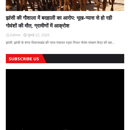
झांसी की गौशाला में बदहाली का आरोप: भूख-प्यास से हो रही
गोवंशों की मौत, ग्रामीणों में आक्रोश
Admin
जुलाई 22, 2026
झांसी: झांसी के बंगरा विकासखंड की ग्राम पंचायत पड़रा स्थित गोवंश संरक्षण केंद्र की खर…
SUBSCRIBE US