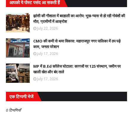
आपको ये पोस्ट पसंद आ सकती हैं
झांसी की गौशाला में बदहाली का आरोप: भूख-प्यास से हो रही गोवंशों की
मौत, ग्रामीणों में आक्रोश
July 22, 2026
CMO की कमी से थमा विकास: महाराजपुर नगर पालिका में ठप पड़े
काम, जनता परेशान
July 17, 2026
MP में B.Ed कॉलेज घोटाला: कागजों पर 125 संस्थान, जमीन पर
खाली खेत और बंद ताले
July 17, 2026
एक टिप्पणी भेजें
0 टिप्पणियाँ