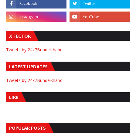
X FECTOR
Tweets by 24x7Bundelkhand
LATEST UPDATES
Tweets by 24x7Bundelkhand
LIKE
POPULAR POSTS