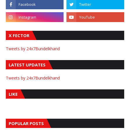
X FECTOR
Tweets by 24x7Bundelkhand
LATEST UPDATES
Tweets by 24x7Bundelkhand
LIKE
POPULAR POSTS