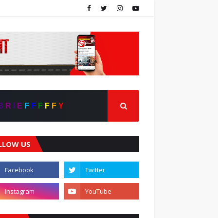
B
R
I
E
F
F
F
F
F
Y
LLOW US