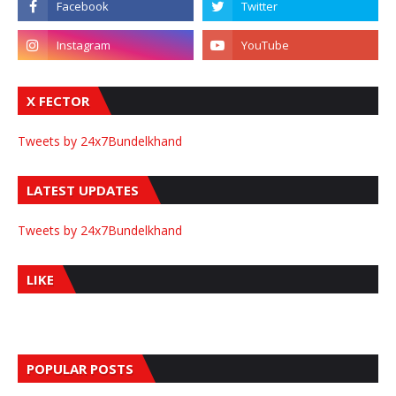
X FECTOR
Tweets by 24x7Bundelkhand
LATEST UPDATES
Tweets by 24x7Bundelkhand
LIKE
POPULAR POSTS