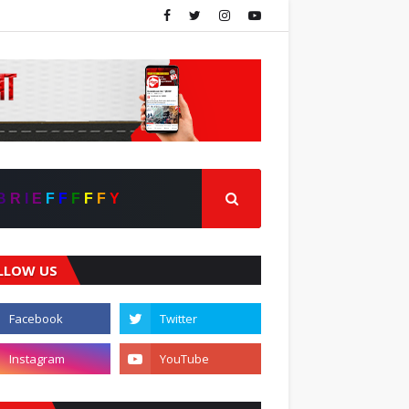
B
R
I
E
F
F
F
F
F
Y
LLOW US