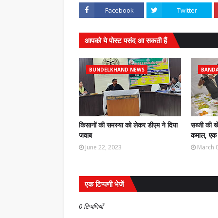
Facebook
Twitter
आपको ये पोस्ट पसंद आ सकती हैं
BUNDELKHAND NEWS
BAND
किसानों की समस्या को लेकर डीएम ने दिया
सब्जी की ख
जवाब
कमाल, एक 
June 22, 2023
March 0
एक टिप्पणी भेजें
0 टिप्पणियाँ