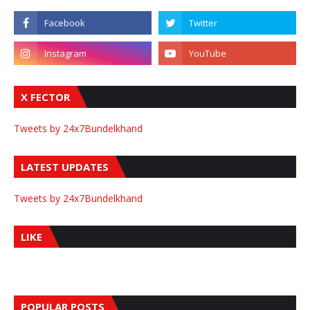
X FECTOR
Tweets by 24x7Bundelkhand
LATEST UPDATES
Tweets by 24x7Bundelkhand
LIKE
POPULAR POSTS