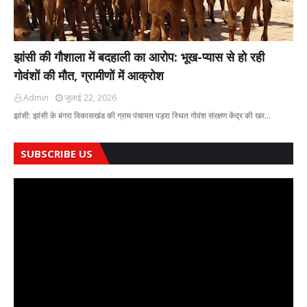
झांसी की गौशाला में बदहाली का आरोप: भूख-प्यास से हो रही
गोवंशों की मौत, ग्रामीणों में आक्रोश
Admin
जुलाई 22, 2026
झांसी: झांसी के बंगरा विकासखंड की ग्राम पंचायत पड़रा स्थित गोवंश संरक्षण केंद्र की खर…
SUBSCRIBE US