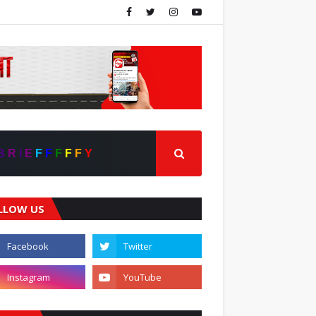
B
R
I
E
F
F
F
F
F
Y
LLOW US