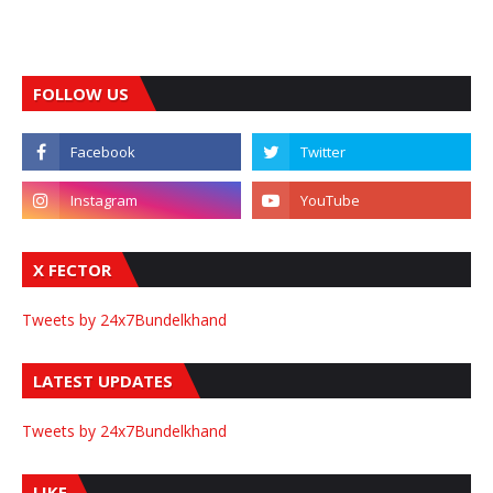
FOLLOW US
X FECTOR
Tweets by 24x7Bundelkhand
LATEST UPDATES
Tweets by 24x7Bundelkhand
LIKE