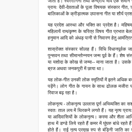
जाती हैं। स्वररागिनी तथा केन्द्रीय भाव एक समान
प्रायः देवी-देवताओं के पूजा विषयक संस्कार गीत,
बालिकाओं के क्रीड़ात्मक उपासना गीत या शौर्य प्रशस्
यह प्रदेश आस्था और भक्ति का प्रदेश है। महिषमर्दिनी
महिलायें राम/कृष्ण के चरित्र विषय गीत प्रभात बेला 
हनुमान आदि को अंधड़ पानी से निवारण हेतु आमंत्रि
शास्रोक्त संस्कार सोलह हैं। विधि विधानपूर्वक ज
पुन्सवन तथा सीमान्तोन्नयन जन्म पूर्व के हैं। शेष 
या यशोदा के कोख से जन्मा-- माना जाता है। उसके 
ब्रज अथवा जनकपुरी में छाया था।
यह लोक-गीत उनकी लोक स्मृतियों में इतने अधिक बस
पड़ेंगे। लोग गीत के गायन के साथ ढोलक मजीरा पर्या
रिवाज बढ़ रहा है।
लोकनृत्य - लोकनृत्य उल्लास पूर्ण अभिव्यक्ति का सशक्त
स्वतः ताल लय में थिरकने लगते हैं। यह नृत्य प्रायः
या आदिवासियों के लोकनृत्य। करमा और शैला आदिवास
हाथ में डण्डे लिये रहते हैं कमर में घुंघरु बांधे रहत
होते हैं। राई नृत्य प्रमुख रुप से बंड़िनी जाति का 