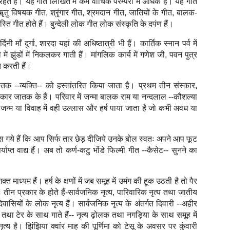
 रहते हैं। यह गीत लिखित में कम वाचिक परम्परा में अधिक है। यह गीत
 ॠतु विषयक गीत, श्रृंगार गीत, श्रमदान गीत, जातियों के गीत, बालक-
ति गीत होते हैं। बुन्देली लोक गीत लोक संस्कृति के दपंण हैं।
 माँ दुर्गा, शारदा यहां की अधिष्ठात्री भी हैं। कार्तिक स्नान पर्व में
में झुंडों में निकलकर गाती हैं। मांगलिक कार्य में गणेश जी, पवन पुत्र
त करती हैं।
ातक --व्यक्ति-- को हस्तांतरित किया जाता है। प्रथम तीन संस्कार,
संस्कार जातक के हैं। परिवार में जन्मा बालक राम या नन्दलाल --कौशल्या
जन्म या विवाह में वही उल्लास और हर्ष पाया जाता है जो कभी अवध या
 गये हैं कि आप सिर्फ तार छेड़ दीजिये उनके बोल स्वतः अपने आप फूट
प्त वाद्य हैं। अब तो कर्ण-कटु भोंडे फिल्मी गीत --कैसेट-- सुनने का
 माध्यम हैं। हर्ष के क्षणों में जब समूह में उमंग की हूक उठती है तो पैर
 तीन प्रकार के होते हैं-सार्वजनिक नृत्य, पारिवारिक नृत्य तथा जातीय
ियों के लोक नृत्य हैं। सार्वजनिक नृत्य के अंतर्गत दिवारी --अहीर
े हैं तथा टेर के साथ गाते हैं-- नृत्य ढ़ोलक तथा नगड़िया के साथ समूह में
नृत्य है। झिंझिया क्वांर माह की पूर्णिमा को टेसू के अवसर पर कुंवारी