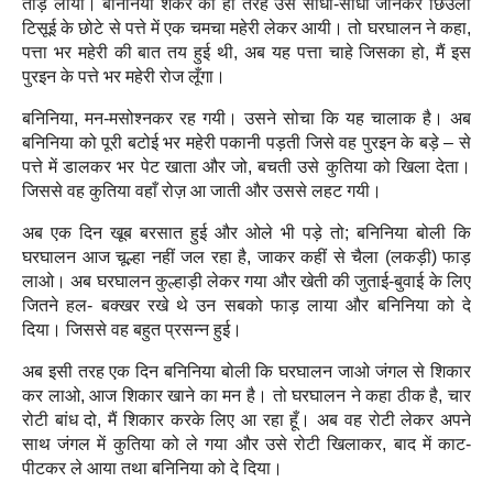
तोड़ लाया। बनिनिया
शंकर की ही तरह उसे सीधा-साधा जानकर छिउली
टिसूई के छोटे से पत्ते में एक चमचा महेरी लेकर आयी। तो घरघालन ने कहा,
पत्ता भर महेरी की बात तय हुई थी, अब यह पत्ता चाहे जिसका हो, मैं इस
पुरइन के पत्ते भर महेरी रोज लूँगा।
बनिनिया, मन-मसोश्नकर रह गयी। उसने सोचा कि यह चालाक है। अब
बनिनिया को पूरी बटोई भर महेरी पकानी पड़ती जिसे वह पुरइन के बड़े – से
पत्ते में डालकर भर पेट खाता और जो, बचती उसे कुतिया को खिला देता।
जिससे वह कुतिया वहाँ रोज़ आ जाती और उससे लहट गयी।
अब एक दिन खूब बरसात हुई और ओले भी पड़े तो; बनिनिया बोली कि
घरघालन आज चूल्हा नहीं जल रहा है, जाकर कहीं से चैला (लकड़ी) फाड़
लाओ। अब घरघालन कुल्हाड़ी लेकर गया और खेती की जुताई-बुवाई के लिए
जितने हल- बक्खर रखे थे उन सबको फाड़ लाया और बनिनिया को दे
दिया। जिससे वह बहुत प्रसन्‍न हुई।
अब इसी तरह एक दिन बनिनिया बोली कि घरघालन जाओ जंगल से शिकार
कर लाओ, आज शिकार खाने का मन है। तो घरघालन ने कहा ठीक है, चार
रोटी बांध दो, मैं शिकार करके लिए आ रहा हूँ। अब वह रोटी लेकर अपने
साथ जंगल में कुतिया को ले गया और उसे रोटी खिलाकर, बाद में काट-
पीटकर ले आया तथा बनिनिया को दे दिया।