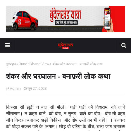
मुख्यपृष्ठ
Bundelkhand View
शंकर और घरघालन - बनाफ़री लोक कथा
शंकर और घरघालन - बनाफ़री लोक कथा
Admin
जून 27, 2023
किस्सा सी झूठी न बात सी मीठी। घड़ी घड़ी कौ विश्राम, को जाने
सीताराम। न कहय बाले को दोष, न सुनय बाले का दोष। दोष तो वहय
जौन किस्सा बनाकर खड़ी किहिस और दोष उसी का भी नहीं। । शक्कर
को घोड़ा सकल पारे के लगाम। छोड़ दो दरिया के बीच, चला जाय छमाछम