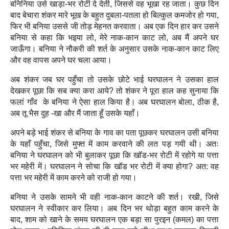
बनिनिया
उसे खाड़ा-भर रोटी दे देती, जिससे वह भूखा रह जाता। कुछ दिन
बाद बेचारा शंकर मारे भूख के बहुत दुबला-पतला हो बिल्कुल कमजोर हो गया,
फिर भी बनिया उससे जी तोड़ मेहनत करवाता। अब एक दिन हार कर उसने
बनिया से कहा कि भइया लो, मेरे नाक-कान काट लो, अब मैं अपने घर
जाऊँगा। बनिया ने नौकरी की शर्त के अनुसार उसके नाक-कान काट लिए
और वह वापस अपने घर चला आया।
अब शंकर जब घर पहुँचा तो उसके छोटे भाई घरघालन ने उसका हाल
देखकर
पूछा कि सब क्‍या करा आये? तो शंकर ने पूरा हाल कह सुनाया कि
फलां गाँव के बनिया ने ऐसा हाल किया है। अब घरघालन बोला, ठीक है,
अब तू भैस दुह -खा और मैं जाता हूँ उसके यहाँ।
अपने बड़े भाई शंकर से बनिया के गाव का पता पूछकर घरघालन उसी बनिया
के यहाँ पहुँचा, जिसे मुफ्त में काम करवाने की लत पड़ गयी थी। अतः
बनिया
ने घरघालन को भी बुलाकर पूछा कि खॉड-भर रोटी में रहोगे या पत्ता
भर महेरी में। घरघालन ने सोचा कि खॉड भर रोटी में क्या होगा? अत: वह
पत्ता भर महेरी में काम करने को राजी हो गया।
बनिया ने उसके सामने भी वही नाक-कान काटने की शर्त। रखी, जिसे
घरघालन ने स्वीकार कर लिया। अब दिन भर थोड़ा बहुत काम करने के
बाद, शाम को खाने के समय घरघालन एक बड़ा सा पुरइन (कमल) का पत्ता