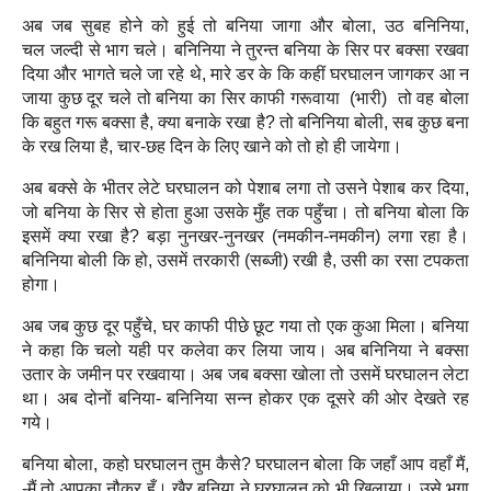
अब जब सुबह होने को हुई तो बनिया जागा और बोला, उठ बनिनिया,
चल
जल्दी से भाग चले। बनिनिया ने तुरन्त बनिया के सिर पर बक्सा रखवा
दिया और भागते चले जा रहे थे, मारे डर के कि कहीं घरघालन जागकर आ न
जाया कुछ दूर चले तो बनिया का सिर काफी गरूवाया (भारी) तो वह बोला
कि बहुत गरू बक्सा है, क्या बनाके रखा है? तो बनिनिया बोली, सब कुछ बना
के रख लिया है, चार-छह दिन के लिए खाने को तो हो ही जायेगा।
अब बक्से के भीतर लेटे घरघालन को पेशाब लगा तो उसने पेशाब
कर दिया,
जो बनिया के सिर से होता हुआ उसके मुँह तक पहुँचा। तो बनिया बोला कि
इसमें क्या रखा है? बड़ा नुनखर-नुनखर (नमकीन-नमकीन) लगा रहा है।
बनिनिया बोली कि हो, उसमें तरकारी (सब्जी) रखी है, उसी का रसा टपकता
होगा।
अब जब कुछ दूर पहुँचे, घर काफी पीछे छूट गया तो एक कुआ मिला। बनिया
ने कहा कि चलो यही पर कलेवा कर लिया जाय। अब बनिनिया ने बक्सा
उतार
के जमीन पर रखवाया। अब जब बक्सा खोला तो उसमें घरघालन लेटा
था। अब दोनों बनिया- बनिनिया सन्‍न होकर एक दूसरे की ओर देखते रह
गये।
बनिया बोला, कहो घरघालन तुम कैसे? घरघालन बोला कि जहाँ आप वहाँ मैं,
-मैं तो आपका नौकर हूँ। खैर बनिया ने घरघालन को भी खिलाया। उसे भगा