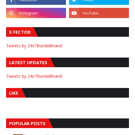
X FECTOR
Tweets by 24x7Bundelkhand
LATEST UPDATES
Tweets by 24x7Bundelkhand
LIKE
POPULAR POSTS