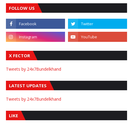
FOLLOW US
X FECTOR
Tweets by 24x7Bundelkhand
LATEST UPDATES
Tweets by 24x7Bundelkhand
LIKE