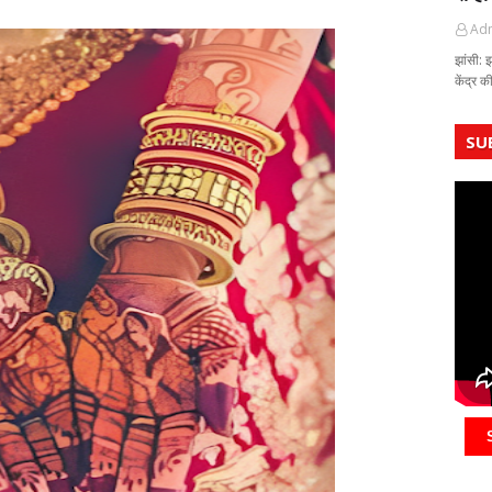
Ad
झांसी: 
केंद्र 
SU