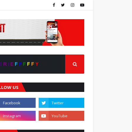
B
R
I
E
F
F
F
F
F
Y
LLOW US