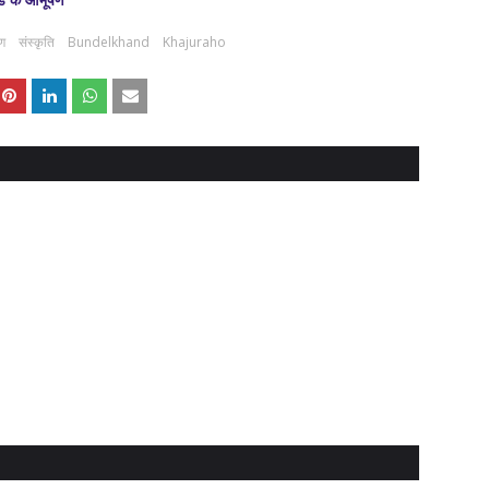
षण
संस्कृति
Bundelkhand
Khajuraho