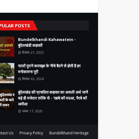
PULAR POSTS
Bundelkhandi Kahawatein -
बुंदेलखंडी कहावतें
दिसंबर 21, 2023
सालों पुराने कल्पवृक्ष के नीचे बैठने से होती है हर
मनोकामना पूरी
सितंबर 02, 2024
बुंदेलखंड की प्रचलित कहावत का असली अर्थ जानें
बड़े ही मजेदार तरीके से - 'खाबे कों मउआ, पैरबे कों
अमौआ
नवंबर 17, 2020
tact Us
Privacy Policy
Bundelkhand Heritage