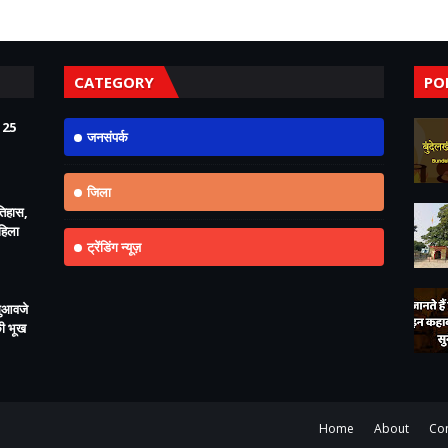
CATEGORY
PO
125
जनसंपर्क
जिला
इतिहास,
महिला
ट्रेंडिंग न्यूज़
मुआवजे
की भूख
Home
About
Con