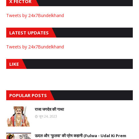
X FECTOR
Tweets by 24x7Bundelkhand
LATEST UPDATES
Tweets by 24x7Bundelkhand
LIKE
POPULAR POSTS
राजा जगदेव की गाथा
जून 24, 2023
ऊदल और 'फुलवा' की प्रेम कहानी (Fulwa - Udal Ki Prem