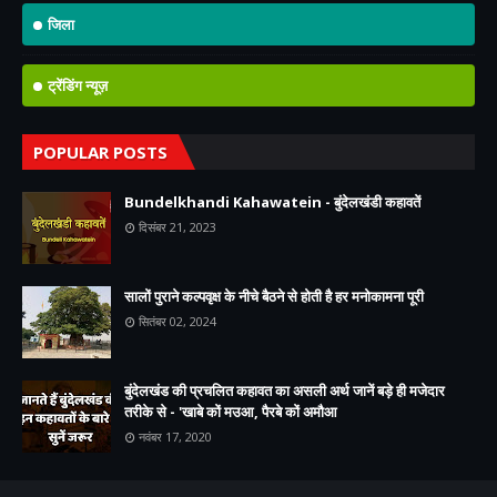
जिला
ट्रेंडिंग न्यूज़
POPULAR POSTS
Bundelkhandi Kahawatein - बुंदेलखंडी कहावतें
दिसंबर 21, 2023
सालों पुराने कल्पवृक्ष के नीचे बैठने से होती है हर मनोकामना पूरी
सितंबर 02, 2024
बुंदेलखंड की प्रचलित कहावत का असली अर्थ जानें बड़े ही मजेदार
तरीके से - 'खाबे कों मउआ, पैरबे कों अमौआ
नवंबर 17, 2020