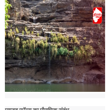
पाण्डव फॉल्स का पौराणिक संबंध