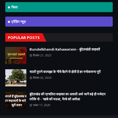
जिला
ट्रेंडिंग न्यूज़
POPULAR POSTS
Bundelkhandi Kahawatein - बुंदेलखंडी कहावतें
दिसंबर 21, 2023
सालों पुराने कल्पवृक्ष के नीचे बैठने से होती है हर मनोकामना पूरी
सितंबर 02, 2024
बुंदेलखंड की प्रचलित कहावत का असली अर्थ जानें बड़े ही मजेदार
तरीके से - 'खाबे कों मउआ, पैरबे कों अमौआ
नवंबर 17, 2020