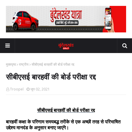
मुख्यपृष्ठ
राष्ट्रीय
सीबीएसई बारहवीं की बोर्ड परीक्षा रद्द
सीबीएसई बारहवीं की बोर्ड परीक्षा रद्द
Troopel
जून 02, 2021
सीबीएसई
बारहवीं
की
बोर्ड
परीक्षा
रद्द
बारहवीं
कक्षा
के
परिणाम
समयबद्ध
तरीके
से
एक
अच्छी
तरह
से
परिभाषित
उद्देश्य
मानदंड
के
अनुसार
बनाए
जाएंगे।