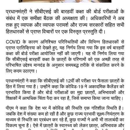
प्रधानमंत्री
ने
सीबीएसई
की
बारहवीं
कक्षा
की
बोर्ड
परीक्षाओं
के
संबंध
में
एक
समीक्षा
बैठक
की
अध्यक्षता
की।
अधिकारियों
ने
अब
तक
हुए
व्यापक
और
व्यापक
परामर्श
और
राज्य
सरकारों
सहित
सभी
हितधारकों
से
प्राप्त
विचारों
पर
एक
विस्तृत
प्रस्तुति
दी।
COVID
के
कारण
अनिश्चित
परिस्थितियों
और
विभिन्न
हितधारकों
से
,
प्राप्त
प्रतिक्रिया
को
देखते
हुए
यह
निर्णय
लिया
गया
कि
इस
वर्ष
बारहवीं
कक्षा
की
बोर्ड
परीक्षा
आयोजित
नहीं
की
जाएगी।
यह
भी
निर्णय
लिया
गया
कि
सीबीएसई
बारहवीं
कक्षा
के
छात्रों
के
परिणामों
को
एक
अच्छी
तरह
से
परिभाषित
उद्देश्य
मानदंड
के
अनुसार
समयबद्ध
तरीके
से
संकलित
करने
के
लिए
कदम
उठाएगा।
12
प्रधानमंत्री
ने
कहा
कि
सीबीएसई
की
वीं
की
परीक्षा
पर
फैसला
छात्रों
के
-19
हित
में
लिया
गया
है।
उन्होंने
कहा
कि
कोविड
ने
अकादमिक
कैलेंडर
को
,
प्रभावित
किया
है
और
बोर्ड
परीक्षाओं
का
मुद्दा
छात्रों
अभिभावकों
और
,
शिक्षकों
में
अत्यधिक
चिंता
पैदा
कर
रहा
है
जिसे
समाप्त
किया
जाना
चाहिए।
पीएम
ने
कहा
कि
देश
भर
में
कोविड
की
स्थिति
एक
गतिशील
स्थिति
है।
-
जबकि
देश
में
संख्या
कम
हो
रही
है
और
कुछ
राज्य
प्रभावी
सूक्ष्म
नियंत्रण
के
,
माध्यम
से
स्थिति
का
प्रबंधन
कर
रहे
हैं
कुछ
राज्यों
ने
अभी
भी
तालाबंदी
का
,
विकल्प
चुना
है।
ऐसे
में
छात्रों
के
स्वास्थ्य
को
लेकर
छात्र
अभिभावक
और