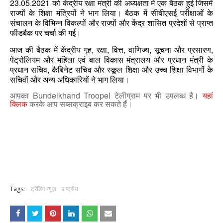
23.05.2021
को
केंद्रीय
रक्षा
मंत्री
की
अध्यक्षता
में
एक
बैठक
हुई
जिसमें
राज्यों
के
शिक्षा
मंत्रियों
ने
भाग
लिया।
बैठक
में
सीबीएसई
परीक्षाओं
के
संचालन
के
विभिन्न
विकल्पों
और
राज्यों
और
केंद्र
शासित
प्रदेशों
से
प्राप्त
फीडबैक
पर
चर्चा
की
गई।
,
,
,
,
,
आज
की
बैठक
में
केंद्रीय
गृह
रक्षा
वित्त
वाणिज्य
सूचना
और
प्रसारण
पेट्रोलियम
और
महिला
एवं
बाल
विकास
मंत्रालय
और
प्रधान
मंत्री
के
,
प्रधान
सचिव
कैबिनेट
सचिव
और
स्कूल
शिक्षा
और
उच्च
शिक्षा
विभागों
के
सचिवों
और
अन्य
अधिकारियों
ने
भाग
लिया।
आपका Bundelkhand Troopel टेलीग्राम पर भी उपलब्ध है।
यहां
क्लिक
करके आप सब्सक्राइब कर सकते हैं।
Tags:
ट्रेंडिंग न्यूज़
राष्ट्रीय