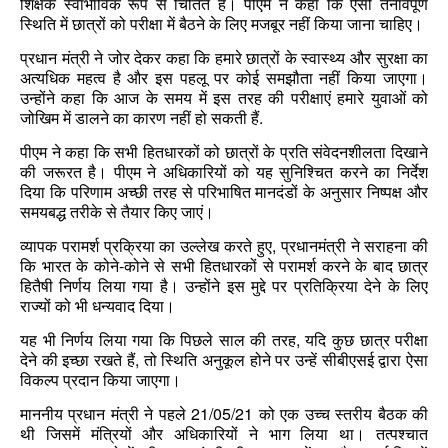
शिक्षक
स्वाभाविक
रूप
से
चिंतित
हैं।
पीएम
ने
कहा
कि
ऐसी
तनावपूर्ण
स्थिति
में
छात्रों
को
परीक्षा
में
बैठने
के
लिए
मजबूर
नहीं
किया
जाना
चाहिए।
प्रधान
मंत्री
ने
जोर
देकर
कहा
कि
हमारे
छात्रों
के
स्वास्थ्य
और
सुरक्षा
का
अत्यधिक
महत्व
है
और
इस
पहलू
पर
कोई
समझौता
नहीं
किया
जाएगा।
उन्होंने
कहा
कि
आज
के
समय
में
इस
तरह
की
परीक्षाएं
हमारे
युवाओं
को
.
जोखिम
में
डालने
का
कारण
नहीं
हो
सकती
हैं
पीएम
ने
कहा
कि
सभी
हितधारकों
को
छात्रों
के
प्रति
संवेदनशीलता
दिखाने
की
जरूरत
है।
पीएम
ने
अधिकारियों
को
यह
सुनिश्चित
करने
का
निर्देश
दिया
कि
परिणाम
अच्छी
तरह
से
परिभाषित
मानदंडों
के
अनुसार
निष्पक्ष
और
समयबद्ध
तरीके
से
तैयार
किए
जाएं।
,
व्यापक
परामर्श
प्रक्रिया
का
उल्लेख
करते
हुए
प्रधानमंत्री
ने
सराहना
की
-
कि
भारत
के
कोने
कोने
से
सभी
हितधारकों
से
परामर्श
करने
के
बाद
छात्र
हितैषी
निर्णय
लिया
गया
है।
उन्होंने
इस
मुद्दे
पर
प्रतिक्रिया
देने
के
लिए
राज्यों
को
भी
धन्यवाद
दिया।
,
यह
भी
निर्णय
लिया
गया
कि
पिछले
साल
की
तरह
यदि
कुछ
छात्र
परीक्षा
,
देने
की
इच्छा
रखते
हैं
तो
स्थिति
अनुकूल
होने
पर
उन्हें
सीबीएसई
द्वारा
ऐसा
विकल्प
प्रदान
किया
जाएगा।
21/05/21
माननीय
प्रधान
मंत्री
ने
पहले
को
एक
उच्च
स्तरीय
बैठक
की
थी
जिसमें
मंत्रियों
और
अधिकारियों
ने
भाग
लिया
था।
तत्पश्चात