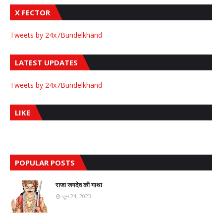
X FECTOR
Tweets by 24x7Bundelkhand
LATEST UPDATES
Tweets by 24x7Bundelkhand
LIKE
POPULAR POSTS
राजा जगदेव की गाथा
जून 24, 2023