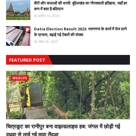
वीरों और कलाओं की धरती: बुंदेलखंड का गौरवशाली इतिहास, जहाँ हर
कण में बसा है बलिदान
अप्रैल 10, 2026
Datia Election Result 2023: मतगणना के कार्य में तेज लाने
के प्रयास, बढ़ाई गई टेबलों की संख्या
नवंबर 30, 2023
FEATURED POST
WILDLIFE
चित्रकूट का रानीपुर बना वाइल्डलाइफ हब: जंगल में छोड़ी गई
दुधवा से लाई गई मादा तेंदुआ