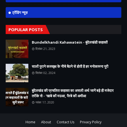
ट्रेंडिंग न्यूज़
POPULAR POSTS
Bundelkhandi Kahawatein - बुंदेलखंडी कहावतें
दिसंबर 21, 2023
सालों पुराने कल्पवृक्ष के नीचे बैठने से होती है हर मनोकामना पूरी
सितंबर 02, 2024
बुंदेलखंड की प्रचलित कहावत का असली अर्थ जानें बड़े ही मजेदार
तरीके से - 'खाबे कों मउआ, पैरबे कों अमौआ
नवंबर 17, 2020
Home
About
Contact Us
Privacy Policy