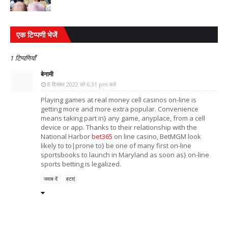
एक टिप्पणी भेजें
1 टिप्पणियाँ
बेनामी
8 दिसंबर 2022 को 6:31 pm बजे
Playing games at real money cell casinos on-line is
getting more and more extra popular. Convenience
means taking part in} any game, anyplace, from a cell
device or app. Thanks to their relationship with the
National Harbor
bet365
on line casino, BetMGM look
likely to to|prone to} be one of many first on-line
sportsbooks to launch in Maryland as soon as} on-line
sports betting is legalized.
जवाब दें
हटाएं