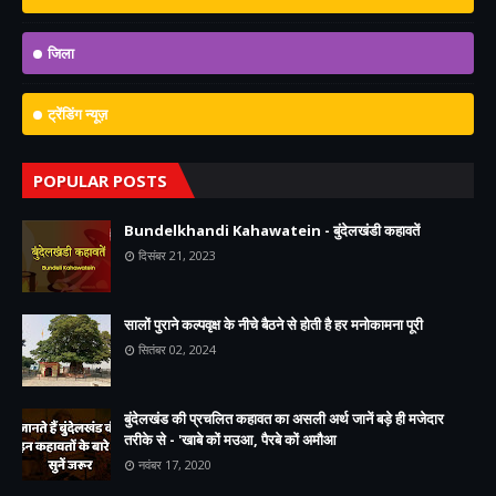
जिला
ट्रेंडिंग न्यूज़
POPULAR POSTS
Bundelkhandi Kahawatein - बुंदेलखंडी कहावतें
दिसंबर 21, 2023
सालों पुराने कल्पवृक्ष के नीचे बैठने से होती है हर मनोकामना पूरी
सितंबर 02, 2024
बुंदेलखंड की प्रचलित कहावत का असली अर्थ जानें बड़े ही मजेदार
तरीके से - 'खाबे कों मउआ, पैरबे कों अमौआ
नवंबर 17, 2020