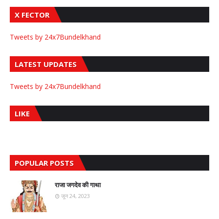
X FECTOR
Tweets by 24x7Bundelkhand
LATEST UPDATES
Tweets by 24x7Bundelkhand
LIKE
POPULAR POSTS
राजा जगदेव की गाथा
जून 24, 2023