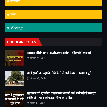
जनसंपर्क
जिला
ट्रेंडिंग न्यूज़
POPULAR POSTS
Bundelkhandi Kahawatein - बुंदेलखंडी कहावतें
दिसंबर 21, 2023
सालों पुराने कल्पवृक्ष के नीचे बैठने से होती है हर मनोकामना पूरी
सितंबर 02, 2024
बुंदेलखंड की प्रचलित कहावत का असली अर्थ जानें बड़े ही मजेदार
तरीके से - 'खाबे कों मउआ, पैरबे कों अमौआ
नवंबर 17, 2020