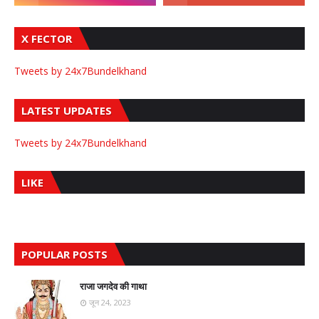
X FECTOR
Tweets by 24x7Bundelkhand
LATEST UPDATES
Tweets by 24x7Bundelkhand
LIKE
POPULAR POSTS
राजा जगदेव की गाथा
जून 24, 2023