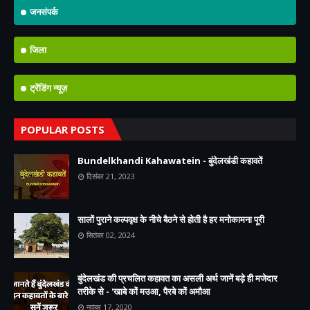
जनसंपर्क
जिला
ट्रेंडिंग न्यूज़
POPULAR POSTS
Bundelkhandi Kahawatein - बुंदेलखंडी कहावतें
दिसंबर 21, 2023
सालों पुराने कल्पवृक्ष के नीचे बैठने से होती है हर मनोकामना पूरी
सितंबर 02, 2024
बुंदेलखंड की प्रचलित कहावत का असली अर्थ जानें बड़े ही मजेदार
तरीके से - 'खाबे कों मउआ, पैरबे कों अमौआ
नवंबर 17, 2020