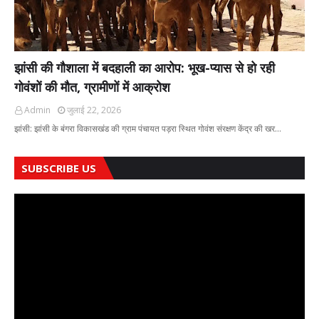
झांसी की गौशाला में बदहाली का आरोप: भूख-प्यास से हो रही
गोवंशों की मौत, ग्रामीणों में आक्रोश
Admin
जुलाई 22, 2026
झांसी: झांसी के बंगरा विकासखंड की ग्राम पंचायत पड़रा स्थित गोवंश संरक्षण केंद्र की खर…
SUBSCRIBE US