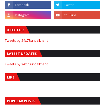
X FECTOR
Tweets by 24x7Bundelkhand
LATEST UPDATES
Tweets by 24x7Bundelkhand
LIKE
POPULAR POSTS