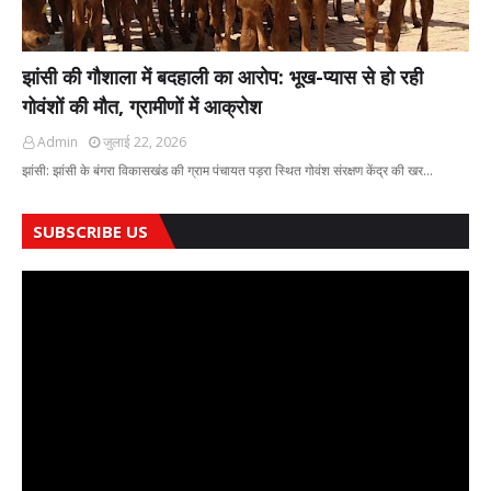
झांसी की गौशाला में बदहाली का आरोप: भूख-प्यास से हो रही
गोवंशों की मौत, ग्रामीणों में आक्रोश
Admin
जुलाई 22, 2026
झांसी: झांसी के बंगरा विकासखंड की ग्राम पंचायत पड़रा स्थित गोवंश संरक्षण केंद्र की खर…
SUBSCRIBE US