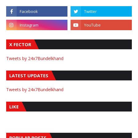
X FECTOR
Tweets by 24x7Bundelkhand
LATEST UPDATES
Tweets by 24x7Bundelkhand
LIKE
POPULAR POSTS