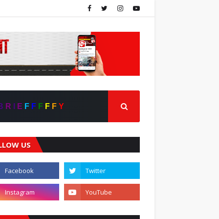
B
R
I
E
F
F
F
F
F
Y
LLOW US