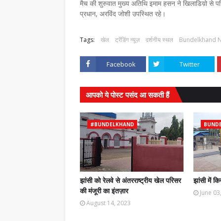
मैच की शुरुवात मुख्य अतिथि इमाम हसन ने खिलाडिय़ो से पर
प्रधान, अरविंद जोशी उपस्थित रहे।
Tags:
खेल
ट्रेंडिंग न्यूज़
दर्शनीय स्थल
Bundelkhand 
Facebook
Twitter
आपको ये पोस्ट पसंद आ सकती हैं
#BUNDELKHAND
BUND
झांसी को रेलवे से अंतरराष्ट्रीय खेल परिसर
झांसी में क
की मंजूरी का इंतज़ार
June 03
August 14, 2023