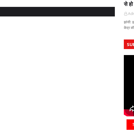
से हो
Ad
झांसी: 
केंद्र 
SU