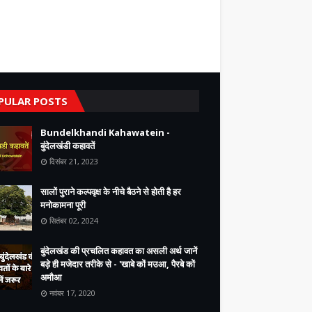
PULAR POSTS
Bundelkhandi Kahawatein -
बुंदेलखंडी कहावतें
दिसंबर 21, 2023
सालों पुराने कल्पवृक्ष के नीचे बैठने से होती है हर
मनोकामना पूरी
सितंबर 02, 2024
बुंदेलखंड की प्रचलित कहावत का असली अर्थ जानें
बड़े ही मजेदार तरीके से - 'खाबे कों मउआ, पैरबे कों
अमौआ
नवंबर 17, 2020