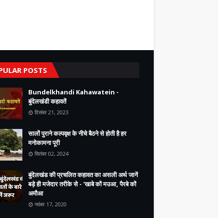
PULAR POSTS
Bundelkhandi Kahawatein -
बुंदेलखंडी कहावतें
दिसंबर 21, 2023
सालों पुराने कल्पवृक्ष के नीचे बैठने से होती है हर
मनोकामना पूरी
सितंबर 02, 2024
बुंदेलखंड की प्रचलित कहावत का असली अर्थ जानें
बड़े ही मजेदार तरीके से - 'खाबे कों मउआ, पैरबे कों
अमौआ
नवंबर 17, 2020