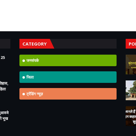
CATEGORY
PO
125
जनसंपर्क
जिला
इतिहास,
महिला
ट्रेंडिंग न्यूज़
मुआवजे
की भूख