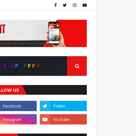
B
R
I
E
F
F
F
F
F
Y
LLOW US