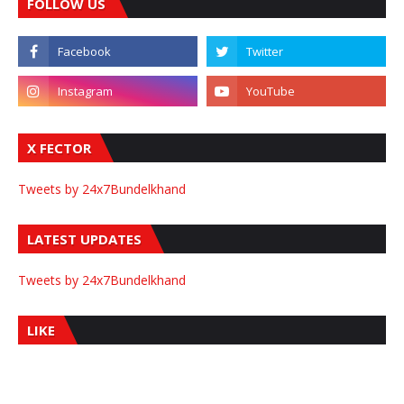
FOLLOW US
X FECTOR
Tweets by 24x7Bundelkhand
LATEST UPDATES
Tweets by 24x7Bundelkhand
LIKE