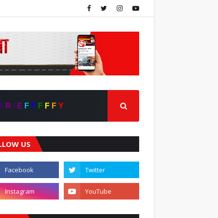
B
R
I
E
F
F
F
F
F
Y
LLOW US