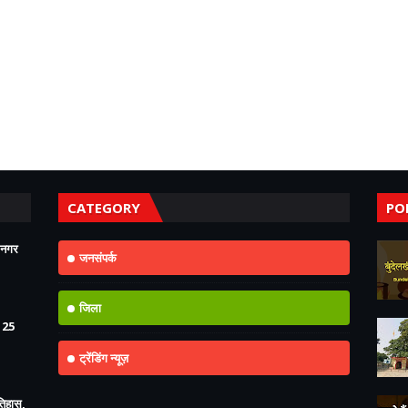
CATEGORY
PO
 नगर
जनसंपर्क
जिला
125
ट्रेंडिंग न्यूज़
इतिहास,