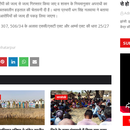
से हो
पी को जल्द से जल्द गिरफ्तार किया जाए व शासन के नियमानुसार अपराधी का
चितकालीन हड़ताल की चेतावनी दी है। थाना प्रभारी धन सिंह नलवाया ने बताया
Ad
 आरोपियों को जल्द ही पकड़ लिया जाएगा।
झांसी: 
, 307, 506/34 के अलावा एससी/एसटी एक्ट और आर्म्स एक्ट की धारा 25/27
केंद्र 
SU
hhatarpur
जनसंपर्क