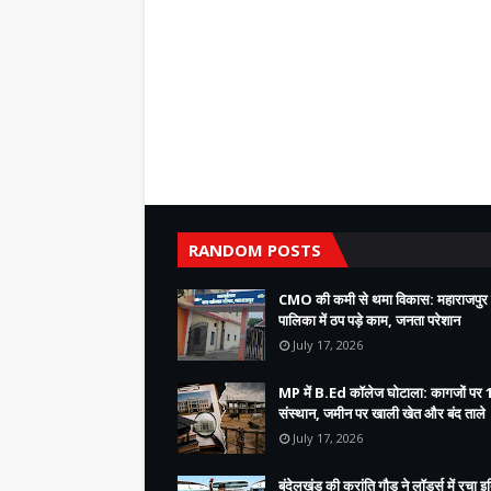
RANDOM POSTS
CMO की कमी से थमा विकास: महाराजपुर
पालिका में ठप पड़े काम, जनता परेशान
July 17, 2026
MP में B.Ed कॉलेज घोटाला: कागजों पर 
संस्थान, जमीन पर खाली खेत और बंद ताले
July 17, 2026
बुंदेलखंड की क्रांति गौड़ ने लॉर्ड्स में रचा 