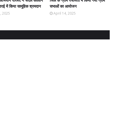
अभियान परिषद ने चंदेल कालीन
जिले के ग्राम पंचायतो में किया गया ग्राम
रई में किया सामूहिक श्रमदान
सभाओं का आयोजन
5, 2025
April 14, 2025