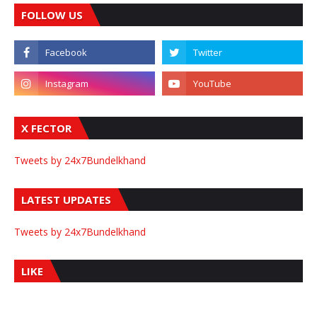
FOLLOW US
X FECTOR
Tweets by 24x7Bundelkhand
LATEST UPDATES
Tweets by 24x7Bundelkhand
LIKE