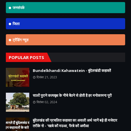
जनसंपर्क
जिला
ट्रेंडिंग न्यूज़
POPULAR POSTS
Bundelkhandi Kahawatein - बुंदेलखंडी कहावतें
दिसंबर 21, 2023
सालों पुराने कल्पवृक्ष के नीचे बैठने से होती है हर मनोकामना पूरी
सितंबर 02, 2024
बुंदेलखंड की प्रचलित कहावत का असली अर्थ जानें बड़े ही मजेदार
तरीके से - 'खाबे कों मउआ, पैरबे कों अमौआ