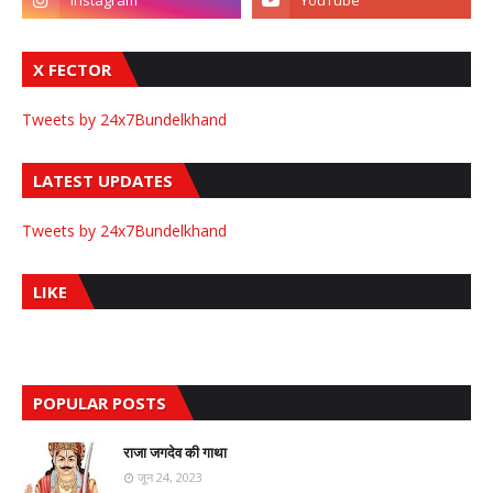
X FECTOR
Tweets by 24x7Bundelkhand
LATEST UPDATES
Tweets by 24x7Bundelkhand
LIKE
POPULAR POSTS
राजा जगदेव की गाथा
जून 24, 2023