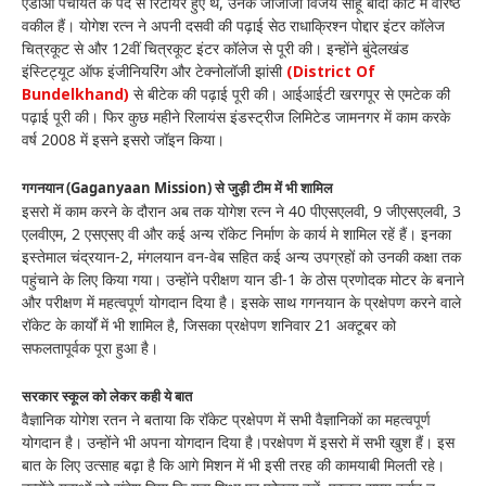
एडीओ पंचायत के पद से रिटायर हुए थे, उनके जीजाजी विजय साहू बांदा कोर्ट मे वरिष्ठ
वकील हैं। योगेश रत्न ने अपनी दसवी की पढ़ाई सेठ राधाक्रिश्न पोद्दार इंटर कॉलेज
चित्रकूट से और 12वीं चित्रकूट इंटर कॉलेज से पूरी की। इन्होंने बुंदेलखंड
इंस्टिट्यूट ऑफ इंजीनियरिंग और टेक्नोलॉजी झांसी
(District Of
Bundelkhand)
से बीटेक की पढ़ाई पूरी की। आईआईटी खरगपूर से एमटेक की
पढ़ाई पूरी की। फिर कुछ महीने रिलायंस इंडस्ट्रीज लिमिटेड जामनगर में काम करके
वर्ष 2008 में इसने इसरो जॉइन किया।
गगनयान (Gaganyaan Mission) से जुड़ी टीम में भी शामिल
इसरो में काम करने के दौरान अब तक योगेश रत्न ने 40 पीएसएलवी, 9 जीएसएलवी, 3
एलवीएम, 2 एसएसए वी और कई अन्य रॉकेट निर्माण के कार्य मे शामिल रहें हैं। इनका
इस्तेमाल चंद्रयान-2, मंगलयान वन-वेब सहित कई अन्य उपग्रहों को उनकी कक्षा तक
पहुंचाने के लिए किया गया। उन्होंने परीक्षण यान डी-1 के ठोस प्रणोदक मोटर के बनाने
और परीक्षण में महत्वपूर्ण योगदान दिया है। इसके साथ गगनयान के प्रक्षेपण करने वाले
रॉकेट के कार्यों में भी शामिल है, जिसका प्रक्षेपण शनिवार 21 अक्टूबर को
सफलतापूर्वक पूरा हुआ है।
सरकार स्कूल को लेकर कही ये बात
वैज्ञानिक योगेश रतन ने बताया कि रॉकेट प्रक्षेपण में सभी वैज्ञानिकों का महत्वपूर्ण
योगदान है। उन्होंने भी अपना योगदान दिया है।परक्षेपण में इसरो में सभी खुश हैं। इस
बात के लिए उत्साह बढ़ा है कि आगे मिशन में भी इसी तरह की कामयाबी मिलती रहे।