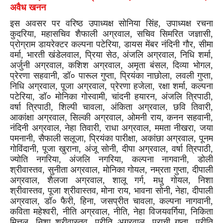
अवैध खनन
इस अवसर पर वरिष्ठ उपाध्यक्ष सोनिया सिंह, उपाध्यक्ष रचना
कुदरिया, महासचिव शैफाली अग्रवाल, सचिव सिमरित जज्ञासी,
प्रोग्राम डायरेक्टर कल्पना पटेरिया, डायस मेंबर नंदिनी गौर, सीमा
वर्मा, भारती खंडेलवाल, प्रिया सेठ, अंजलि अग्रवाल, निधि शर्मा,
अर्जुनी अग्रवाल, कशिश अग्रवाल, अमृता बंसल, दिव्या भोगल,
प्रेरणा सहवानी, डॉ० पारूल गुप्ता, प्रियंका नाछोला, लवली गुप्ता,
निधि अग्रवाल, पूजा अग्रवाल, प्रेरणा हजेला, रक्षा शर्मा, कल्पना
पटेरिया, डॉ० मोनिका गोस्वामी, चांदनी हयारन, अंजलि त्रिपाठी,
वर्षा त्रिपाठी, शिल्पी चावला, अंकिता अग्रवाल, छवि तिवारी,
आकांक्षा अग्रवाल, सिल्की अग्रवाल, ओमनी राय, कनन सहवानी,
नंदिनी अग्रवाल, नेहा तिवारी, राधा अग्रवाल, ममता नीखरा, जया
पमनानी, सैफाली सलूजा, प्रियंका पारीक्षा, अकांछा अग्रवाल, पूनम
गोविंदानी, पूजा खुराना, अंजू सोनी, दीपा अग्रवाल, वर्षा त्रिपाठी,
ज्योति नगरिया, अंजलि नगरिया, कल्पना नागवानी, डोली
श्रीवास्तव, सुनीता अग्रवाल, मोनिका गोयल, नम्रता गुप्ता, दीपाली
अग्रवाल, शैलजा अग्रवाल, शालू गर्ग, मधु गोयल, निशा
श्रीवास्तव, पूजा श्रीवास्तव, मोना राय, भावना सोनी, नेहा, दीपाली
अग्रवाल, डॉ० फैरी, हिना, जसप्रीत चावला, कल्पना नागवानी,
कविता महेश्वरी, नीति अग्रवाल, नीति, नेहा विजयवर्गिया, निकिता
मित्तल, निशा श्रीवास्तव, प्रीति अग्रवाल, प्राची गुप्ता, प्रीति