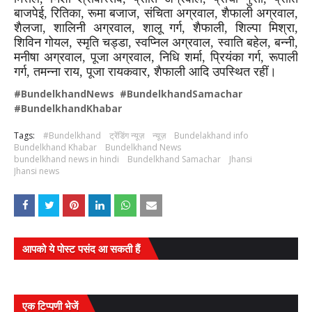
बाजपेई, रितिका, रूमा बजाज, संचिता अग्रवाल, शैफाली अग्रवाल,
शैलजा, शालिनी अग्रवाल, शालू गर्ग, शैफाली, शिल्पा मिश्रा,
शिविन गोयल, स्मृति चड्डा, स्वप्निल अग्रवाल, स्वाति बहेल, बन्नी,
मनीषा अग्रवाल, पूजा अग्रवाल, निधि शर्मा, प्रियंका गर्ग, रूपाली
गर्ग, तमन्ना राय, पूजा रायकवार, शैफाली आदि उपस्थित रहीं।
#BundelkhandNews #BundelkhandSamachar
#BundelkhandKhabar
Tags:
#Bundelkhand
ट्रेंडिंग न्यूज़
न्यूज़
Bundelakhand info
Bundelkhand Khabar
Bundelkhand News
bundelkhand news in hindi
Bundelkhand Samachar
Jhansi
Jhansi news
आपको ये पोस्ट पसंद आ सकती हैं
एक टिप्पणी भेजें