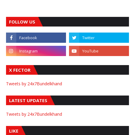
FOLLOW US
X FECTOR
Tweets by 24x7Bundelkhand
LATEST UPDATES
Tweets by 24x7Bundelkhand
LIKE