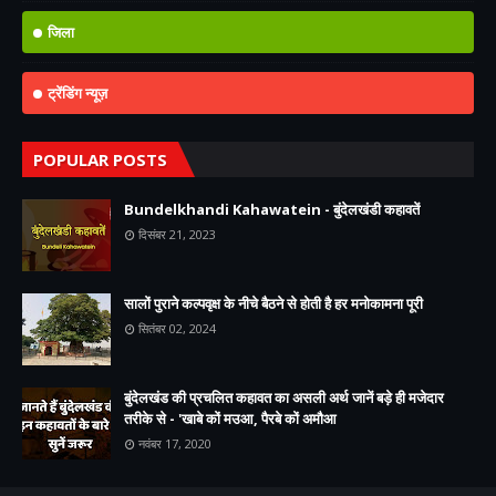
जिला
ट्रेंडिंग न्यूज़
POPULAR POSTS
Bundelkhandi Kahawatein - बुंदेलखंडी कहावतें
दिसंबर 21, 2023
सालों पुराने कल्पवृक्ष के नीचे बैठने से होती है हर मनोकामना पूरी
सितंबर 02, 2024
बुंदेलखंड की प्रचलित कहावत का असली अर्थ जानें बड़े ही मजेदार
तरीके से - 'खाबे कों मउआ, पैरबे कों अमौआ
नवंबर 17, 2020