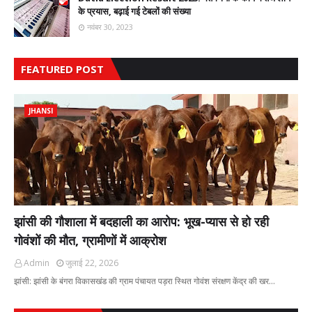
के प्रयास, बढ़ाई गई टेबलों की संख्या
नवंबर 30, 2023
FEATURED POST
JHANSI
झांसी की गौशाला में बदहाली का आरोप: भूख-प्यास से हो रही
गोवंशों की मौत, ग्रामीणों में आक्रोश
Admin
जुलाई 22, 2026
झांसी: झांसी के बंगरा विकासखंड की ग्राम पंचायत पड़रा स्थित गोवंश संरक्षण केंद्र की खर…