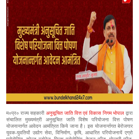
म०प्र० राज्य सहकारी
अनुसूचित जाति वित्त एवं विकास निगम भोपाल
द्वारा
संचालित मुख्यमंत्री अनुसूचित जाति विशेष परियोजना वित्त पोषण
योजनान्तर्गत आवेदन आमंत्रित किये जाना है। इस योजनार्न्तगत बेरोजगार
युवक-युवतियों उद्योग सेवा, विनिर्माण, कृषि, आधारित परियोजनायें एग्रो