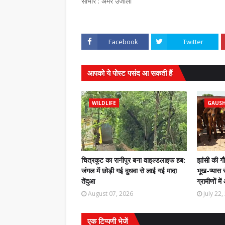
साभार : अमर उजाला
Facebook
Twitter
आपको ये पोस्ट पसंद आ सकती हैं
WILDLIFE
GAUS
चित्रकूट का रानीपुर बना वाइल्डलाइफ हब:
झांसी की ग
जंगल में छोड़ी गई दुधवा से लाई गई मादा
भूख-प्यास स
तेंदुआ
ग्रामीणों मे
August 07, 2026
July 22
एक टिप्पणी भेजें