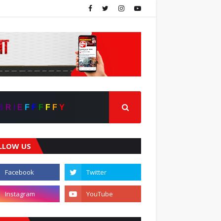
B
R
I
E
F
F
F
F
F
Y
LLOW US