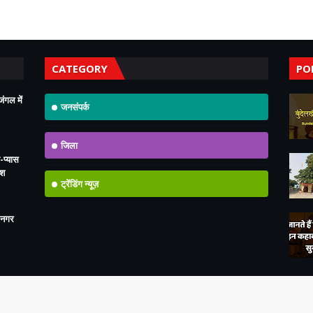
CATEGORY
PO
ंगल में
जनसंपर्क
जिला
-प्यास
ोश
ट्रेंडिंग न्यूज़
 नगर
Home
About
Con