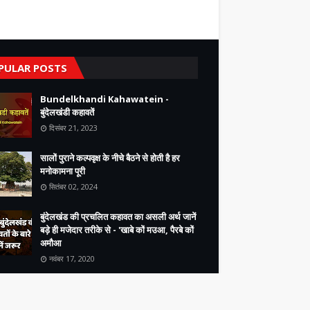
PULAR POSTS
Bundelkhandi Kahawatein -
बुंदेलखंडी कहावतें
दिसंबर 21, 2023
सालों पुराने कल्पवृक्ष के नीचे बैठने से होती है हर
मनोकामना पूरी
सितंबर 02, 2024
बुंदेलखंड की प्रचलित कहावत का असली अर्थ जानें
बड़े ही मजेदार तरीके से - 'खाबे कों मउआ, पैरबे कों
अमौआ
नवंबर 17, 2020
tact Us
Privacy Policy
Bundelkhand Heritage