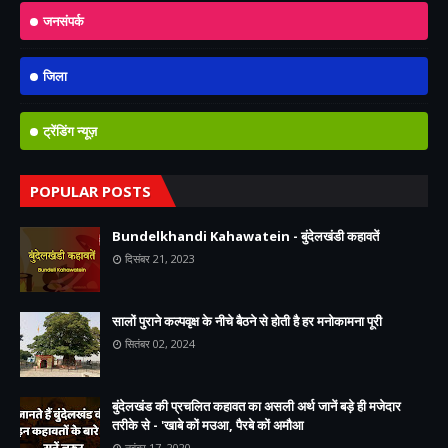
जनसंपर्क
जिला
ट्रेंडिंग न्यूज़
POPULAR POSTS
Bundelkhandi Kahawatein - बुंदेलखंडी कहावतें
दिसंबर 21, 2023
सालों पुराने कल्पवृक्ष के नीचे बैठने से होती है हर मनोकामना पूरी
सितंबर 02, 2024
बुंदेलखंड की प्रचलित कहावत का असली अर्थ जानें बड़े ही मजेदार
तरीके से - 'खाबे कों मउआ, पैरबे कों अमौआ
नवंबर 17, 2020