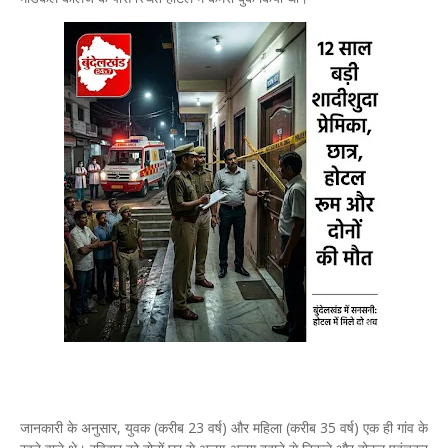
जानकारी के अनुसार, युवक (करीब 23 वर्ष) और महिला (करीब 35 वर्ष) एक ही गांव के