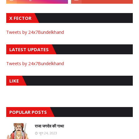
X FECTOR
Tweets by 24x7Bundelkhand
LATEST UPDATES
Tweets by 24x7Bundelkhand
LIKE
POPULAR POSTS
राजा जगदेव की गाथा
जून 24, 2023