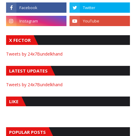
X FECTOR
Tweets by 24x7Bundelkhand
LATEST UPDATES
Tweets by 24x7Bundelkhand
LIKE
POPULAR POSTS