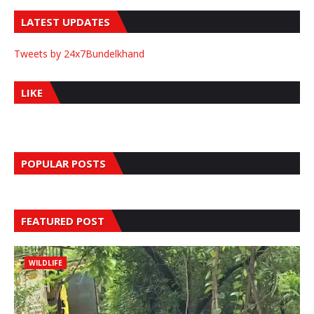
LATEST UPDATES
Tweets by 24x7Bundelkhand
LIKE
POPULAR POSTS
FEATURED POST
WILDLIFE