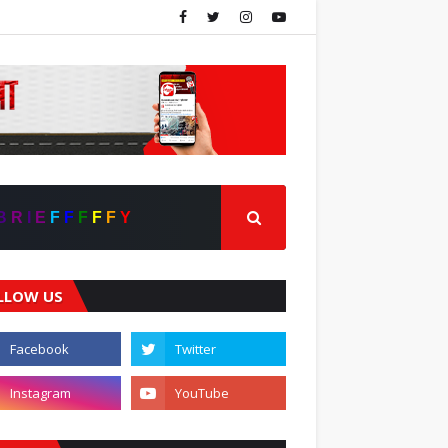
B
R
I
E
F
F
F
F
F
Y
LLOW US