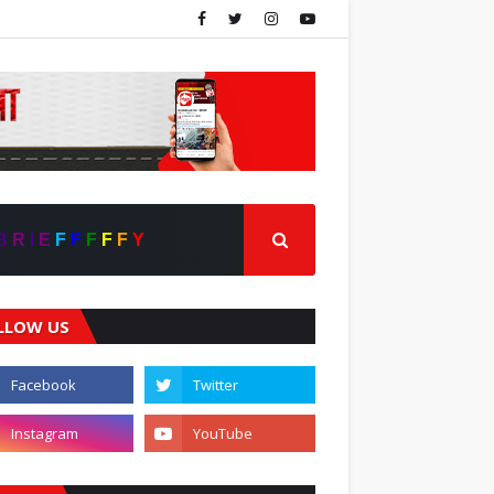
B
R
I
E
F
F
F
F
F
Y
LLOW US