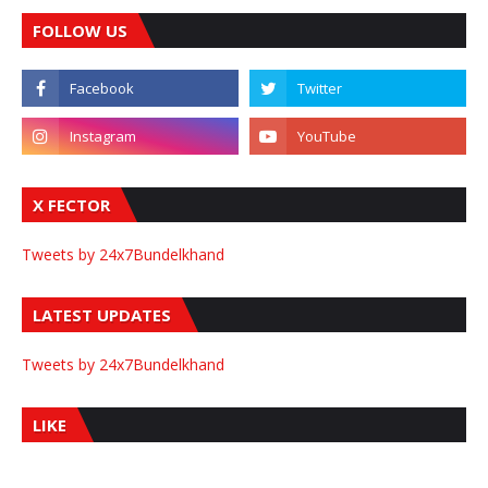
FOLLOW US
X FECTOR
Tweets by 24x7Bundelkhand
LATEST UPDATES
Tweets by 24x7Bundelkhand
LIKE