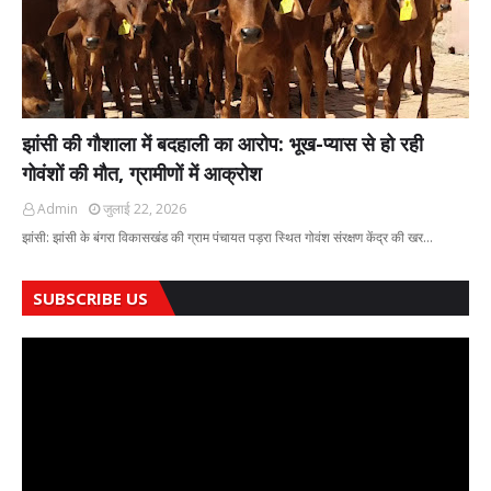
झांसी की गौशाला में बदहाली का आरोप: भूख-प्यास से हो रही
गोवंशों की मौत, ग्रामीणों में आक्रोश
Admin
जुलाई 22, 2026
झांसी: झांसी के बंगरा विकासखंड की ग्राम पंचायत पड़रा स्थित गोवंश संरक्षण केंद्र की खर…
SUBSCRIBE US