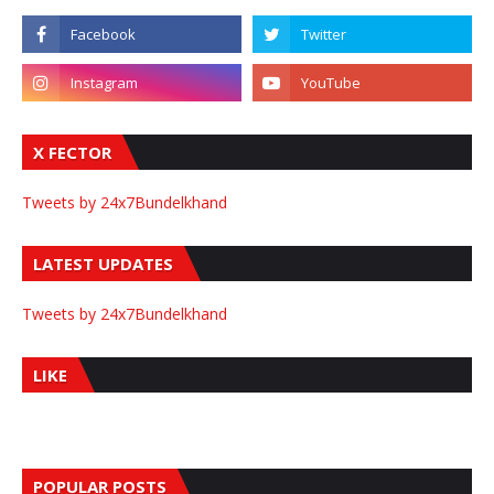
X FECTOR
Tweets by 24x7Bundelkhand
LATEST UPDATES
Tweets by 24x7Bundelkhand
LIKE
POPULAR POSTS