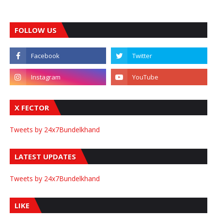
FOLLOW US
X FECTOR
Tweets by 24x7Bundelkhand
LATEST UPDATES
Tweets by 24x7Bundelkhand
LIKE