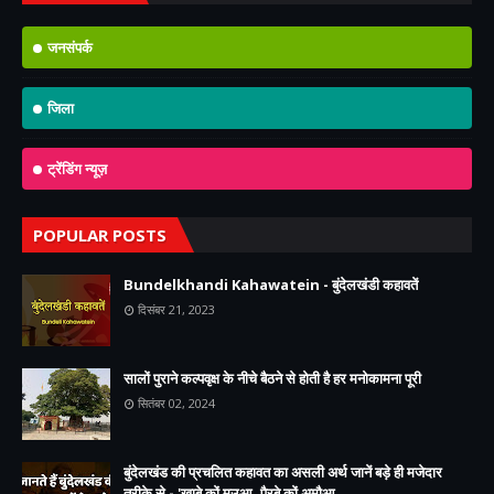
जनसंपर्क
जिला
ट्रेंडिंग न्यूज़
POPULAR POSTS
Bundelkhandi Kahawatein - बुंदेलखंडी कहावतें
दिसंबर 21, 2023
सालों पुराने कल्पवृक्ष के नीचे बैठने से होती है हर मनोकामना पूरी
सितंबर 02, 2024
बुंदेलखंड की प्रचलित कहावत का असली अर्थ जानें बड़े ही मजेदार
तरीके से - 'खाबे कों मउआ, पैरबे कों अमौआ