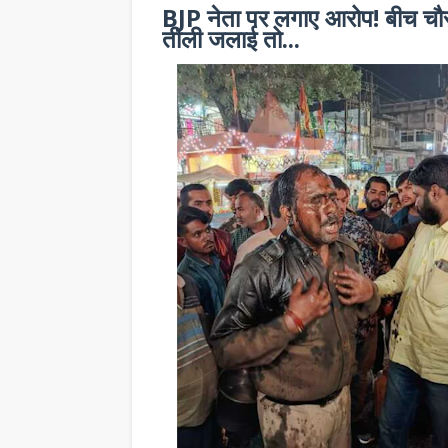
BJP नेता पर लगाए आरोप! बीच चौर
तीली जलाई तो...