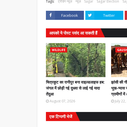
Tags:
ट्रेंडिंग न्यूज़
न्यूज़
Sagar
Sagar Election
Sa
Facebook
Twitter
आपको ये पोस्ट पसंद आ सकती हैं
WILDLIFE
GAUS
चित्रकूट का रानीपुर बना वाइल्डलाइफ हब:
झांसी की ग
जंगल में छोड़ी गई दुधवा से लाई गई मादा
भूख-प्यास स
तेंदुआ
ग्रामीणों मे
August 07, 2026
July 22
एक टिप्पणी भेजें