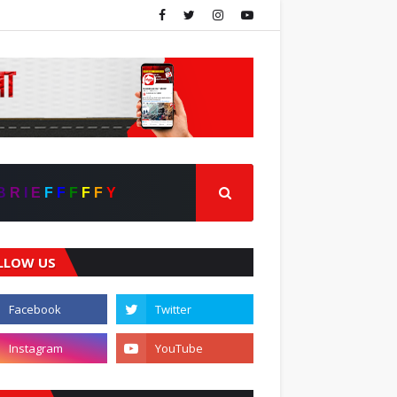
B
R
I
E
F
F
F
F
F
Y
LLOW US