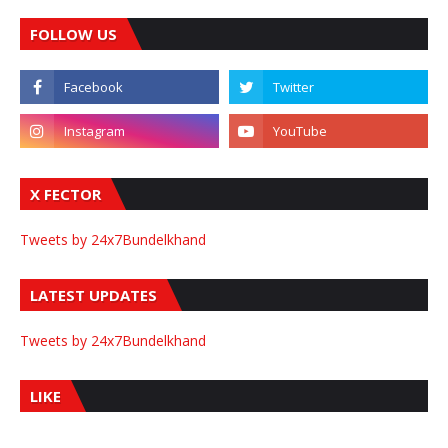
FOLLOW US
X FECTOR
Tweets by 24x7Bundelkhand
LATEST UPDATES
Tweets by 24x7Bundelkhand
LIKE