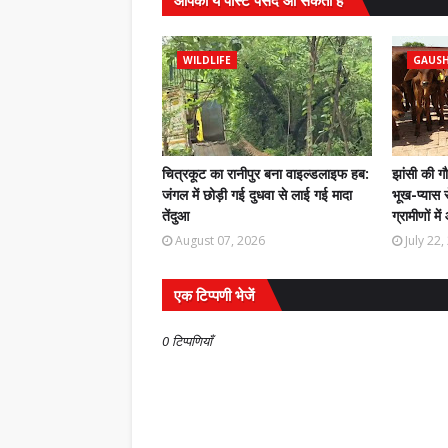
आपको ये पोस्ट पसंद आ सकती हैं
WILDLIFE
GAUS
चित्रकूट का रानीपुर बना वाइल्डलाइफ हब:
झांसी की ग
जंगल में छोड़ी गई दुधवा से लाई गई मादा
भूख-प्यास स
तेंदुआ
ग्रामीणों मे
August 07, 2026
July 22
एक टिप्पणी भेजें
0 टिप्पणियाँ