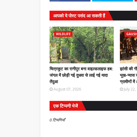
आपको ये पोस्ट पसंद आ सकती हैं
WILDLIFE
GAUS
चित्रकूट का रानीपुर बना वाइल्डलाइफ हब:
झांसी की ग
जंगल में छोड़ी गई दुधवा से लाई गई मादा
भूख-प्यास स
तेंदुआ
ग्रामीणों मे
August 07, 2026
July 22
एक टिप्पणी भेजें
0 टिप्पणियाँ