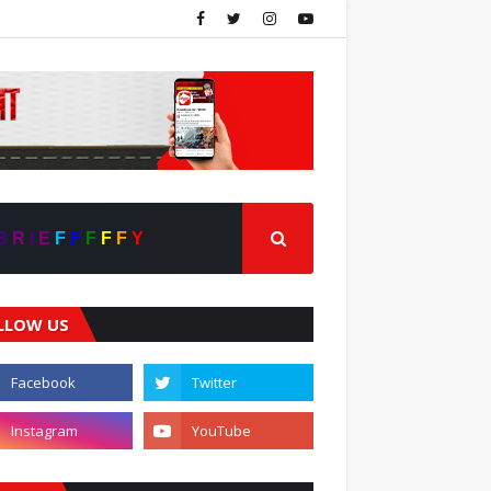
B
R
I
E
F
F
F
F
F
Y
LLOW US