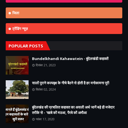
जिला
ट्रेंडिंग न्यूज़
POPULAR POSTS
Bundelkhandi Kahawatein - बुंदेलखंडी कहावतें
दिसंबर 21, 2023
सालों पुराने कल्पवृक्ष के नीचे बैठने से होती है हर मनोकामना पूरी
सितंबर 02, 2024
बुंदेलखंड की प्रचलित कहावत का असली अर्थ जानें बड़े ही मजेदार
तरीके से - 'खाबे कों मउआ, पैरबे कों अमौआ
नवंबर 17, 2020