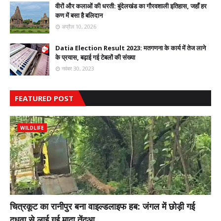
वीरों और कलाओं की धरती: बुंदेलखंड का गौरवशाली इतिहास, जहाँ हर
कण में बसा है बलिदान
अप्रैल 10, 2026
Datia Election Result 2023: मतगणना के कार्य में तेज लाने
के प्रयास, बढ़ाई गई टेबलों की संख्या
नवंबर 30, 2023
FEATURED POST
WILDLIFE
चित्रकूट का रानीपुर बना वाइल्डलाइफ हब: जंगल में छोड़ी गई
दुधवा से लाई गई मादा तेंदुआ